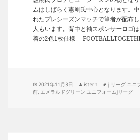
ムはしばらく憲剛氏中心となります。中
れたプレシーズンマッチで筆者が配布し
人もいます。背中と袖スポンサーロゴは
着の2色1枚仕様。 FOOTBALLTOGE
投
作
タ
2021年11月3日
istern
j リーグ ユニ
稿
成
グ
前
,
エメラルドグリーン ユニフォームjリーグ
日:
者
投