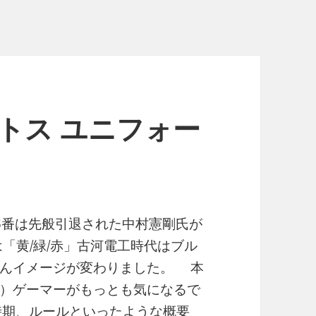
ントス ユニフォー
6番は先般引退された中村憲剛氏が
「黄/緑/赤」古河電工時代はブル
ぶんイメージが変わりました。 本
）ゲーマーがもっとも気になるで
催時期、ルールといったような概要