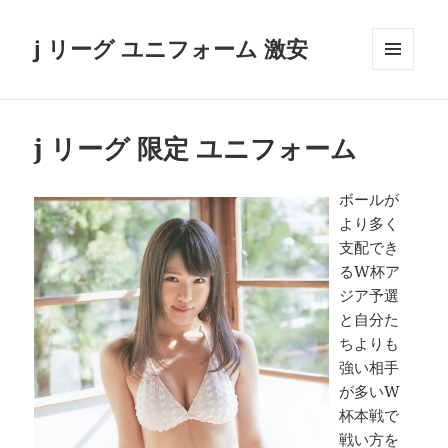
j リーグ ユニフォーム 激安
メニュ
ーとウ
ィジェ
ット
j リーグ 限定 ユニフォーム
ボールが
より多く
支配でき
るW杯ア
ジア予選
と自分た
ちよりも
強い相手
が多いW
杯本戦で
戦い方を