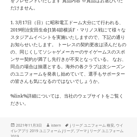
をプレゼントいたします 賞品内容 ※賞品はお選びいた
だけません。
1. 3月17日（日）に昭和電工ドーム大分にて行われる、
2019明治安田生命J1第4節横浜F・マリノス戦にて様々な
スタジアムイベントを実施いたしますので、下記の通り
お知らせいたします。 トーレスの契約更改は済んだもの
の、同じくしてソシャゲメーカーのサイゲームスのスポ
ンサー契約が満了し先行きが不安となっている。 なお、
同点の場合は抽選とする。海外の各クラブは次シーズン
のユニフォームを発表し始めていて、選手もサポーター
の皆さんも気になるのではないでしょうか。
%link%詳細については、当社のウェブサイトをご覧く
ださい。
投
作
タ
2021年11月3日
istern
j リーグ ユニフォーム 格安
,
ウイ
稿
成
グ
イレアプリ 2019 ユニフォーム jリーグ
,
プーマ j リーグ ユニフォーム
日:
者
2019