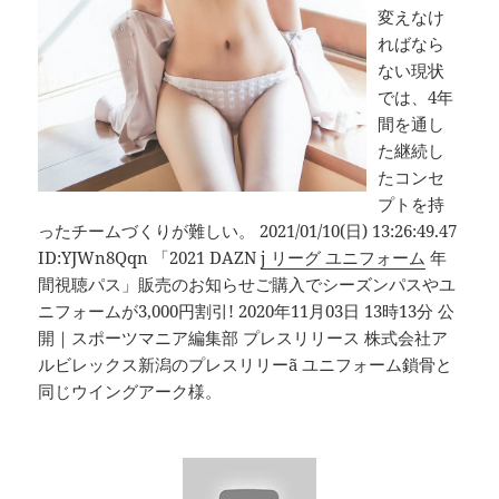
変えなけ
ればなら
ない現状
では、4年
間を通し
た継続し
たコンセ
プトを持
ったチームづくりが難しい。 2021/01/10(日) 13:26:49.47
ID:YJWn8Qqn 「2021 DAZN
j リーグ ユニフォーム
年
間視聴パス」販売のお知らせご購入でシーズンパスやユ
ニフォームが3,000円割引! 2020年11月03日 13時13分 公
開｜スポーツマニア編集部 プレスリリース 株式会社ア
ルビレックス新潟のプレスリリーã ユニフォーム鎖骨と
同じウイングアーク様。