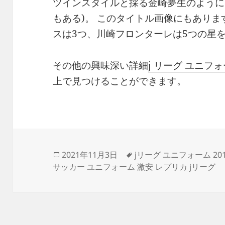
ツインスタイルと採る金崎夢生のように
もある)。 このタイトル画像にもありま
スは3つ、川崎フロンターレは5つの星
その他の興味深い詳細
j リーグ ユニフ
上で見つけることができます。
投
タ
2021年11月3日
jリーグ ユニフォーム 20
稿
グ
サッカー ユニフォーム 激安 レプリカ jリーグ
日: