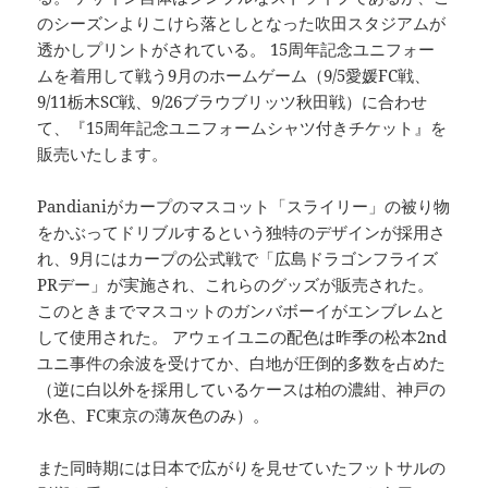
のシーズンよりこけら落としとなった吹田スタジアムが
透かしプリントがされている。 15周年記念ユニフォー
ムを着用して戦う9月のホームゲーム（9/5愛媛FC戦、
9/11栃木SC戦、9/26ブラウブリッツ秋田戦）に合わせ
て、『15周年記念ユニフォームシャツ付きチケット』を
販売いたします。
Pandianiがカープのマスコット「スライリー」の被り物
をかぶってドリブルするという独特のデザインが採用さ
れ、9月にはカープの公式戦で「広島ドラゴンフライズ
PRデー」が実施され、これらのグッズが販売された。
このときまでマスコットのガンバボーイがエンブレムと
して使用された。 アウェイユニの配色は昨季の松本2nd
ユニ事件の余波を受けてか、白地が圧倒的多数を占めた
（逆に白以外を採用しているケースは柏の濃紺、神戸の
水色、FC東京の薄灰色のみ）。
また同時期には日本で広がりを見せていたフットサルの