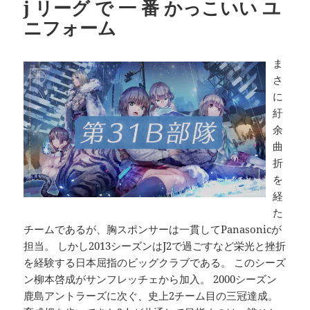
j リーグ で 一 番 かっこいい ユ
ニフォーム
ま
さ
に
紆
余
曲
折
を
経
た
チームであるが、胸スポンサーは一貫してPanasonicが
担当。 しかし2013シーズンはJ2で過ごすなど栄光と挫折
を経験する日本屈指のビッグクラブである。 このシーズ
ン柳本啓成がサンフレッチェから加入。 2000シーズン
鹿島アントラーズに次ぐ、史上2チーム目の三冠達成。