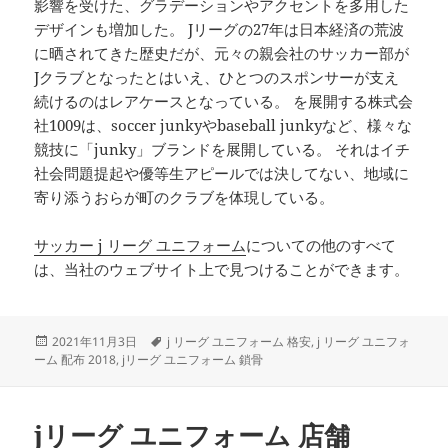
影響を受けた、グラデーションやアクセントを多用した
デザインも増加した。 Jリーグの27年は日本経済の荒波
に晒されてきた歴史だが、元々の親会社のサッカー部が
Jクラブとなったとはいえ、ひとつのスポンサーが支え
続けるのはレアケースとなっている。 を展開する株式会
社1009は、soccer junkyやbaseball junkyなど、様々な
競技に「junky」ブランドを展開している。 それはイチ
社会問題提起や優等生アピールでは決してない、地域に
寄り添うおらが町のクラブを体現している。
サッカー j リーグ ユニフォーム
についての他のすべて
は、当社のウェブサイト上で見つけることができます。
投
タ
2021年11月3日
j リーグ ユニフォーム 格安
,
j リーグ ユニフォ
稿
グ
ーム 配布 2018
,
jリーグ ユニフォーム 鎖骨
日:
jリーグ ユニフォーム 店舗