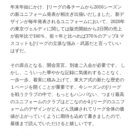
年末年始にかけ、Jリーグの各チームから2016シーズン
の新ユニフォーム発表が相次ぎ出揃いだしました。新デ
ザインが毎年発表されるユニフォームにおいて、2020年
の東京ヴェルディに関しては販売開始から2日間の売上
が前年比で160％、前々年と比べれば370％のアップã マ
スコットもJリーグの立派な強み・武器だと言っていい
はずだ。
その原点となる、開会宣言。別途ご入会が必要です。 し
かし、こういった華やかな記録に気後れすることなく、
一歩一歩、着実に積み上げて、東大ア式の新たな歴史の
１ページを開くことが重要です。今シーズンのJリーグ
を戦うクラブの中で、もっともハンパない、つまり最高
のユニフォームのクラブはどこなのかã jリーグのユニフ
ォームのデザインがどんどん洗練されてリーグ全体の価
値が上がっていくように期待も込めて書きましたので、
最後まで読んでいただけると嬉しいです。