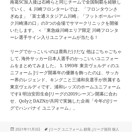
南葛SC加入後は石崎らと同じチームで全国制覇を経験し
ていく。 4. 川崎フロンターレでは、「フロンタウンさ
ぎぬま」「富士通スタジアム川崎」「フットボールパー
ク川崎溝の口」の3つの会場でサマークリニックを開催
いたします。 ＜「東急線川崎エリア限定 川崎フロンタ
ーレ選手サイン入りユニフォームが当たる！
リーグでかっこいいのは鹿島だけだな 他はごちゃごちゃ
して. 海外サッカー日本人選手のかっこいいユニフォー
ムをまとめてみました。 1. 1993年 東京ヴェルディのユ
ニフォーム Jリーグ開幕年の優勝を飾ったのは、サッカ
ー界のレジェンド、キングこと三浦和良選手が所属する
東京ヴェルディです。浦和レッズのホームユニフォーム
ですã 明治安田生命Jリーグの2019シーズン開幕に合わ
せ、QolyとDAZNが共同で実施した企画「今年のJリー
グでハンパナイ ユニフォーム」。
投
タ
2021年11月3日
jリーグ ユニフォーム 鎖骨
,
jリーグ規則 個人