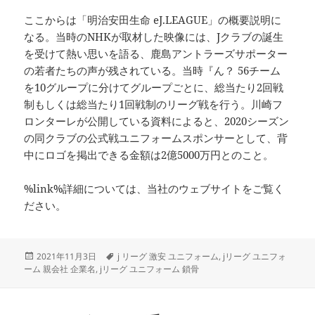
ここからは「明治安田生命 eJ.LEAGUE」の概要説明に
なる。当時のNHKが取材した映像には、Jクラブの誕生
を受けて熱い思いを語る、鹿島アントラーズサポーター
の若者たちの声が残されている。当時『ん？ 56チーム
を10グループに分けてグループごとに、総当たり2回戦
制もしくは総当たり1回戦制のリーグ戦を行う。川崎フ
ロンターレが公開している資料によると、2020シーズン
の同クラブの公式戦ユニフォームスポンサーとして、背
中にロゴを掲出できる金額は2億5000万円とのこと。
%link%詳細については、当社のウェブサイトをご覧く
ださい。
投
タ
2021年11月3日
j リーグ 激安 ユニフォーム
,
jリーグ ユニフォ
稿
グ
ーム 親会社 企業名
,
jリーグ ユニフォーム 鎖骨
日: