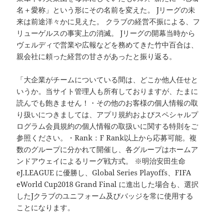
名＋愛称」という形にその名前を変えた。 Jリーグの未
来は前途洋々かに見えた。 クラブの経営不振による、フ
リューゲルスの事実上の消滅。 Jリーグの開幕当時から
ヴェルディで営業や広報などを務めてきた竹中百合は、
親会社に頼った経営の甘さがあったと振り返る。
「大企業がチームについている間は、どこか他人任せと
いうか。当サイト管理人も所有しておりますが、たまに
読んでも飽きません！・その他のお客様の個人情報の取
り扱いにつきましては、アプリ規約およびスペシャルプ
ログラム会員規約の個人情報の取扱いに関する特則をご
参照ください。・Rank：F Rank以上から応募可能。複
数のグループに分かれて開催し、各グループはホームア
ンドアウェイによるリーグ戦方式。 ※明治安田生命
eJ.LEAGUE に優勝し、Global Series Playoffs、FIFA
eWorld Cup2018 Grand Final に進出した場合も、選択
したJクラブのユニフォーム及びバッジを常に使用する
ことになります。