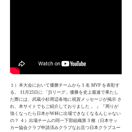
１）本大会において優勝チームから 1 名 MVP を表彰す
る。 11月25日に 「J1リーグ」優勝を史上最速で果たし
た際には、武蔵小杉周辺各地に祝賀メッセージが掲示 さ
れ、本サイトでもご紹介しておりました 。 』『周りが
強くなったら日本がW杯に出場できなくなるんじゃない
の？ ４）出場チームの同一下部組織第 3 種（日本サッ
カー協会クラブ申請済みクラブなお且つ日本クラブユー