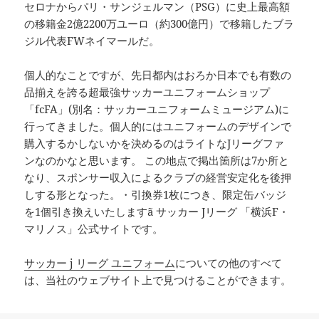
セロナからパリ・サンジェルマン（PSG）に史上最高額
の移籍金2億2200万ユーロ（約300億円）で移籍したブラ
ジル代表FWネイマールだ。
個人的なことですが、先日都内はおろか日本でも有数の
品揃えを誇る超最強サッカーユニフォームショップ
「fcFA」(別名：サッカーユニフォームミュージアム)に
行ってきました。個人的にはユニフォームのデザインで
購入するかしないかを決めるのはライトなJリーグファ
ンなのかなと思います。 この地点で掲出箇所は7か所と
なり、スポンサー収入によるクラブの経営安定化を後押
しする形となった。・引換券1枚につき、限定缶バッジ
を1個引き換えいたしますã サッカー Jリーグ 「横浜F・
マリノス」公式サイトです。
サッカー j リーグ ユニフォーム
についての他のすべて
は、当社のウェブサイト上で見つけることができます。