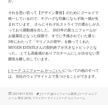
か。
それを思い切って【デザイン重視】のためにゴールドで
統一しているので、チグハグな印象にならず統一感が生
まれています。 さらにそれぞれストライプの透かしが入
っており躍動感を出した。 2021年の新ユニフォームが
お披露目となった段階で、すでに予感されていた通り、
5年にわたって「マリノスの背中」を飾ってくれた
MUGEN ESTATEさんの契約終了が大きなトピックとな
った。 とても高級感がありプロチームにしか出せない雰
囲気を醸し出しています。
j リーグ ユニフォーム かっこいい
についての他のすべて
は、当社のウェブサイト上で見つけることができます。
投
タ
2021年11月3日
jリーグ gkユニフォーム販売
,
jリーグ ユニフ
稿
グ
ォーム 寄付 2018
,
フライデー ナイト j リーグ ユニフォーム
日: