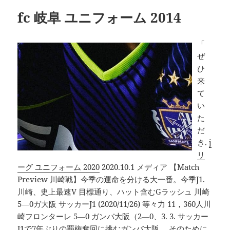
fc 岐阜 ユニフォーム 2014
「
ぜ
ひ
来
て
い
た
だ
き.
j
リ
ーグ ユニフォーム 2020
2020.10.1 メディア 【Match
Preview 川崎戦】今季の運命を分ける大一番。今季J1.
川崎、史上最速V 目標通り、ハット含むGラッシュ 川崎
5―0ガ大阪 サッカーJ1 (2020/11/26) 等々力 11，360人川
崎フロンターレ 5―0 ガンバ大阪（2―0、3. 3. サッカー
J1で7年ぶりの覇権奪回に挑むガンバ大阪。 そのために