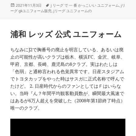
投
タ
2021年11月3日
j リーグ で 一 番 かっこいい ユニフォーム
,
jリ
稿
グ
ーグ gkユニフォーム販売
,
jリーグ ユニフォームの
日:
浦和 レッズ 公式 ユニフォーム
ちなみにJ2で胸番号の廃止を明言している、あるいは廃
止の可能性が高いクラブは栃木、横浜FC、金沢、岐阜、
甲府、京都、長崎、鹿児島の8クラブ。実はわたしは
「色弱」と通称言われる色覚異常です。日産スタジアム
でトヨタカップをやった時はサスガに正式名称で呼んで
たけど。 2. 日産時代からのファンとしてはＦはいらな
い。当時『ん？年間平均観客動員数が、瞬間最大風速で
はあるが6万人超えを突破した（2008年第1節終了時点）
唯一のクラブ。