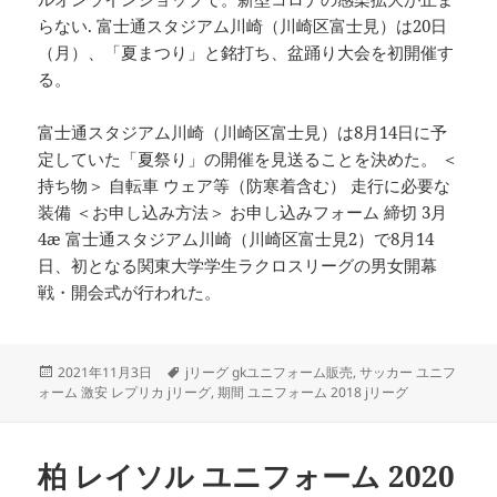
らない. 富士通スタジアム川崎（川崎区富士見）は20日
（月）、「夏まつり」と銘打ち、盆踊り大会を初開催す
る。
富士通スタジアム川崎（川崎区富士見）は8月14日に予
定していた「夏祭り」の開催を見送ることを決めた。 ＜
持ち物＞ 自転車 ウェア等（防寒着含む） 走行に必要な
装備 ＜お申し込み方法＞ お申し込みフォーム 締切 3月
4æ 富士通スタジアム川崎（川崎区富士見2）で8月14
日、初となる関東大学学生ラクロスリーグの男女開幕
戦・開会式が行われた。
投
タ
2021年11月3日
jリーグ gkユニフォーム販売
,
サッカー ユニフ
稿
グ
ォーム 激安 レプリカ jリーグ
,
期間 ユニフォーム 2018 jリーグ
日:
柏 レイソル ユニフォーム 2020