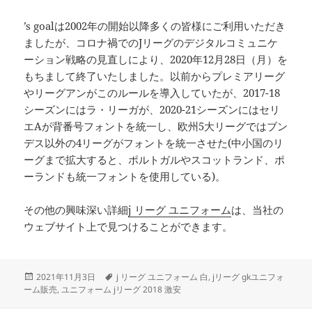
’s goalは2002年の開始以降多くの皆様にご利用いただき
ましたが、コロナ禍でのJリーグのデジタルコミュニケ
ーション戦略の見直しにより、2020年12月28日（月）を
もちまして終了いたしました。以前からプレミアリーグ
やリーグアンがこのルールを導入していたが、2017-18
シーズンにはラ・リーガが、2020-21シーズンにはセリ
エAが背番号フォントを統一し、欧州5大リーグではブン
デス以外の4リーグがフォントを統一させた(中小国のリ
ーグまで拡大すると、ポルトガルやスコットランド、ポ
ーランドも統一フォントを使用している)。
その他の興味深い詳細
j リーグ ユニフォーム
は、当社の
ウェブサイト上で見つけることができます。
投
タ
2021年11月3日
j リーグ ユニフォーム 白
,
jリーグ gkユニフォ
稿
グ
ーム販売
,
ユニフォーム jリーグ 2018 激安
日: