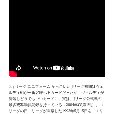
5.
j リーグ ユニフォーム かっこいい
Jリーグ初期はヴェ
ルディ戦が一番客呼べるカードだったが、ヴェルディが
凋落しどうでもいいカードに。実は、Jリーグ公式戦の
最多観客動員記録を持っている（2004年CS第1戦）。 Ｊ
リーグの日Ｊリーグが開幕した1993年5月15日を「Ｊリ