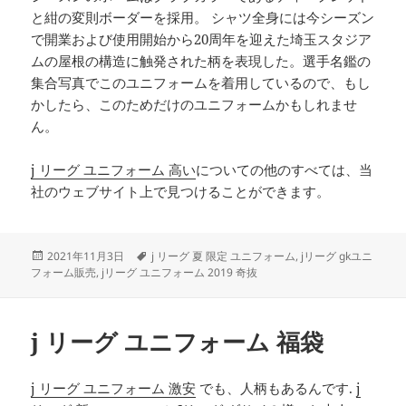
と紺の変則ボーダーを採用。 シャツ全身には今シーズン
で開業および使用開始から20周年を迎えた埼玉スタジア
ムの屋根の構造に触発された柄を表現した。選手名鑑の
集合写真でこのユニフォームを着用しているので、もし
かしたら、このためだけのユニフォームかもしれませ
ん。
j リーグ ユニフォーム 高い
についての他のすべては、当
社のウェブサイト上で見つけることができます。
投
タ
2021年11月3日
j リーグ 夏 限定 ユニフォーム
,
jリーグ gkユニ
稿
グ
フォーム販売
,
jリーグ ユニフォーム 2019 奇抜
日:
j リーグ ユニフォーム 福袋
j リーグ ユニフォーム 激安
でも、人柄もあるんです.
j