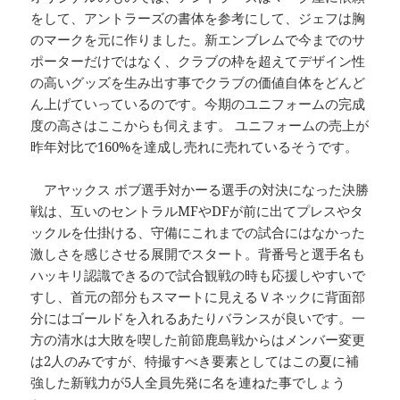
をして、アントラーズの書体を参考にして、ジェフは胸
のマークを元に作りました。新エンブレムで今までのサ
ポーターだけではなく、クラブの枠を超えてデザイン性
の高いグッズを生み出す事でクラブの価値自体をどんど
ん上げていっているのです。今期のユニフォームの完成
度の高さはここからも伺えます。 ユニフォームの売上が
昨年対比で160%を達成し売れに売れているそうです。
アヤックス ボブ選手対かーる選手の対決になった決勝
戦は、互いのセントラルMFやDFが前に出てプレスやタ
ックルを仕掛ける、守備にこれまでの試合にはなかった
激しさを感じさせる展開でスタート。背番号と選手名も
ハッキリ認識できるので試合観戦の時も応援しやすいで
すし、首元の部分もスマートに見えるＶネックに背面部
分にはゴールドを入れるあたりバランスが良いです。一
方の清水は大敗を喫した前節鹿島戦からはメンバー変更
は2人のみですが、特撮すべき要素としてはこの夏に補
強した新戦力が5人全員先発に名を連ねた事でしょう