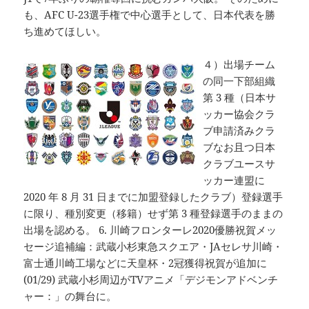
も、AFC U-23選手権で中心選手として、日本代表を勝
ち進めてほしい。
４）出場チーム
の同一下部組織
第 3 種（日本サ
ッカー協会クラ
ブ申請済みクラ
ブなお且つ日本
クラブユースサ
ッカー連盟に
2020 年 8 月 31 日までに加盟登録したクラブ）登録選手
に限り、種別変更（移籍）せず第 3 種登録選手のままの
出場を認める。 6. 川崎フロンターレ2020優勝祝賀メッ
セージ追補編：武蔵小杉東急スクエア・JAセレサ川崎・
富士通川崎工場などに天皇杯・2冠獲得祝賀が追加に
(01/29) 武蔵小杉周辺がTVアニメ「デジモンアドベンチ
ャー：」の舞台に。