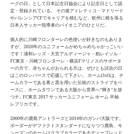
ーグの日」として日本記念日協会により記念日として認
定・登録されている。 その後アトレティコ・マドリード
やバレンシアCFでキャリアを積むなど、欧州に根を張る
日本人サッカー指導者のパイオニアのひとりだ。
個人的に川崎フロンターレの色使いが好きなのもありま
すが、2020年のユニフォームがめちゃめちゃかっこいい
です！浦和レッズ・大宮アルディージャ・柏レイソル・
FC東京・川崎フロンターレ・横浜Fマリノスのサポータ
ーの方で、赤ちゃんがおられる方は、ぜひとも試合の日
はこのロンパースで応援して下さい。 ホーム(1st)は、チ
ームカラーである青と黒を用いた伝統のストライプをベ
ースに、ホームタウンである大阪から世界へ“輝き”を放
つチ.. FC東京 2017 サッカーユニフォーム ホーム 半袖
レプリカです。
2000年の鹿島アントラーズと2014年のガンバ大阪です。
ボーダーがデファクトスタンダードになりつつ鹿島、今
シーズンのホームはクラブカラーであるディープレッド