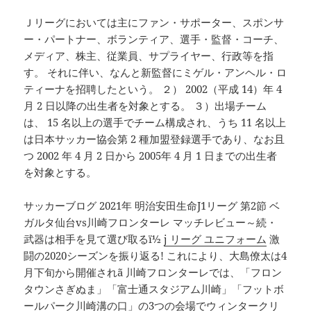
Ｊリーグにおいては主にファン・サポーター、スポンサ
ー・パートナー、ボランティア、選手・監督・コーチ、
メディア、株主、従業員、サプライヤー、行政等を指
す。 それに伴い、なんと新監督にミゲル・アンヘル・ロ
ティーナを招聘したという。 ２） 2002（平成 14）年 4
月 2 日以降の出生者を対象とする。 ３）出場チーム
は、 15 名以上の選手でチーム構成され、うち 11 名以上
は日本サッカー協会第 2 種加盟登録選手であり、なお且
つ 2002 年 4 月 2 日から 2005年 4 月 1 日までの出生者
を対象とする。
サッカーブログ 2021年 明治安田生命J1リーグ 第2節 ベ
ガルタ仙台vs川崎フロンターレ マッチレビュー～続・
武器は相手を見て選び取るï½
j リーグ ユニフォーム
激
闘の2020シーズンを振り返る! これにより、大島僚太は4
月下旬から開催されã 川崎フロンターレでは、「フロン
タウンさぎぬま」「富士通スタジアム川崎」「フットボ
ールパーク川崎溝の口」の3つの会場でウィンタークリ