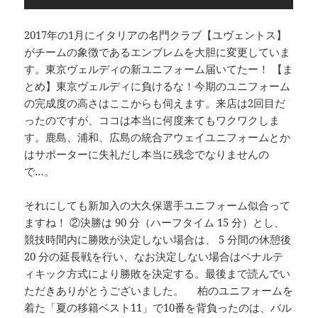
2017年の1月にイタリアの名門クラブ【ユヴェントス】
がチームの象徴であるエンブレムを大胆に変更していま
す。東京ヴェルディの新ユニフォーム届いてたー！ 【ま
とめ】東京ヴェルディに負けるな！今期のユニフォーム
の完成度の高さはここからも伺えます。来店は2回目だ
ったのですが、ココは本当に何度来てもワクワクしま
す。鹿島、浦和、広島の統合アウェイユニフォームとか
はサポーターに失礼だし本当に残念でなりませんの
で…。
それにしても新加入の大久保選手ユニフォーム似合って
ますね！ ②決勝は 90 分（ハーフタイム 15 分）とし、
競技時間内に勝敗が決定しない場合は、 5 分間の休憩後
20 分の延長戦を行い、なお決定しない場合はペナルテ
ィキック方式により勝敗を決定する。最後まで読んでい
ただきありがとうございました。 柏のユニフォームを
着た「夏の移籍ベスト11」で10番を背負ったのは、バル