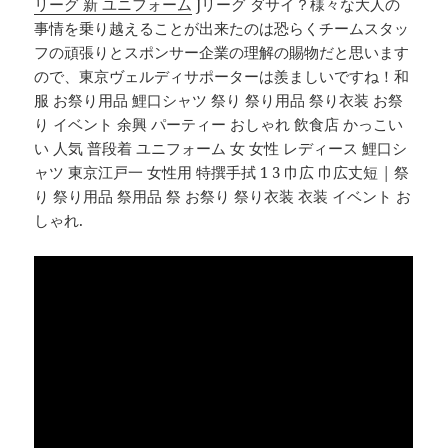
リーグ 新 ユニフォーム
Jリーグ ダサイ？様々な大人の
事情を乗り越えることが出来たのは恐らくチームスタッ
フの頑張りとスポンサー企業の理解の賜物だと思います
ので、東京ヴェルディサポーターは羨ましいですね！和
服 お祭り用品 鯉口シャツ 祭り 祭り用品 祭り衣装 お祭
り イベント 余興 パーティー おしゃれ 飲食店 かっこい
い 人気 普段着 ユニフォーム 女 女性 レディース 鯉口シ
ャツ 東京江戸一 女性用 特撰手拭 1 3 巾広 巾広丈短 | 祭
り 祭り用品 祭用品 祭 お祭り 祭り衣装 衣装 イベント お
しゃれ.